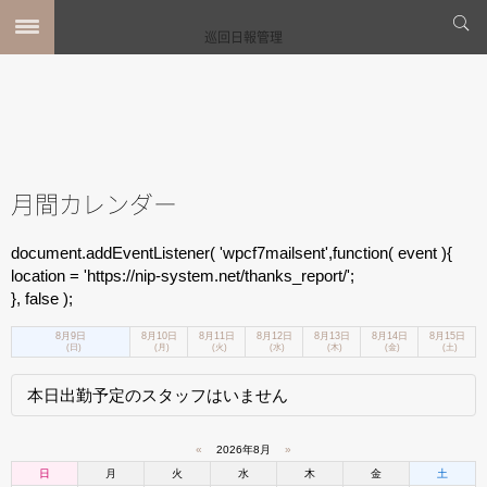
巡回日報管理
月間カレンダー
document.addEventListener( 'wpcf7mailsent',function( event ){
location = 'https://nip-system.net/thanks_report/';
}, false );
8月9日
8月10日
8月11日
8月12日
8月13日
8月14日
8月15日
(日)
(月)
(火)
(水)
(木)
(金)
(土)
本日出勤予定のスタッフはいません
«
2026年8月
»
日
月
火
水
木
金
土