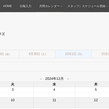
HOME
日報入力
月間カレンダー
スタッフ）スケジュール登録
 ){
9日
9月30日
10月1日
10月
(金)
(土)
(日)
«
2024年12月
»
火
水
木
3
4
5
10
11
12