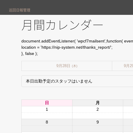
巡回日報管理
月間カレンダー
document.addEventListener( 'wpcf7mailsent',function( event
location = 'https://nip-system.net/thanks_report/';
}, false );
9月28日
9月2
(木)
本日出勤予定のスタッフはいません
日
月
1
2
8
9