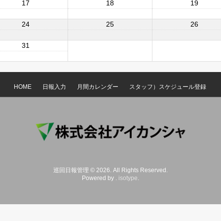
17
18
19
24
25
26
31
HOME
日報入力
月間カレンダー
スタッフ）スケジュール登録
巡回日報管理 © 2026. All Rights Reserved.
Powered by .
isotype
.