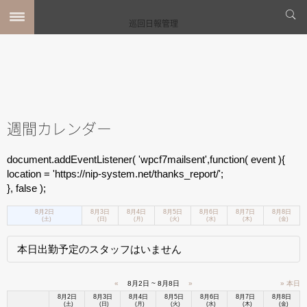
巡回日報管理
週間カレンダー
document.addEventListener( 'wpcf7mailsent',function( event ){
location = 'https://nip-system.net/thanks_report/';
}, false );
8月2日
8月3日
8月4日
8月5日
8月6日
8月7日
8月8日
(土)
(日)
(月)
(火)
(水)
(木)
(金)
本日出勤予定のスタッフはいません
«
8月2日 ~ 8月8日
»
» 本日
8月2日
8月3日
8月4日
8月5日
8月6日
8月7日
8月8日
(土)
(日)
(月)
(火)
(水)
(木)
(金)