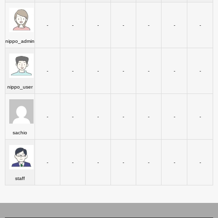
-
-
-
-
-
-
-
nippo_admin
-
-
-
-
-
-
-
nippo_user
-
-
-
-
-
-
-
sachio
-
-
-
-
-
-
-
staff