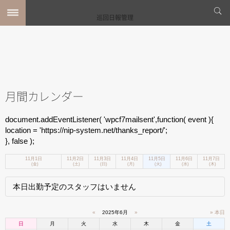
巡回日報管理
月間カレンダー
document.addEventListener( 'wpcf7mailsent',function( event ){
location = 'https://nip-system.net/thanks_report/';
}, false );
11月1日
11月2日
11月3日
11月4日
11月5日
11月6日
11月7日
(金)
(土)
(日)
(月)
(火)
(水)
(木)
本日出勤予定のスタッフはいません
«
2025年6月
»
» 本日
日
月
火
水
木
金
土