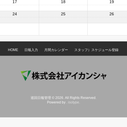
17
18
19
24
25
26
HOME
日報入力
月間カレンダー
スタッフ）スケジュール登録
巡回日報管理 © 2026. All Rights Reserved.
Powered by .
isotype
.