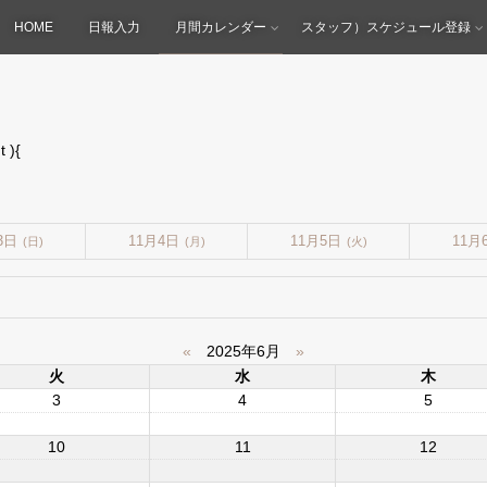
HOME
日報入力
月間カレンダー
スタッフ）スケジュール登録
 ){
3日
11月4日
11月5日
11月
(日)
(月)
(火)
«
2025年6月
»
火
水
木
3
4
5
10
11
12