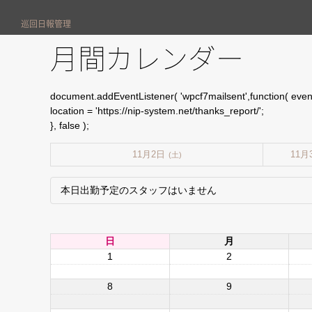
巡回日報管理
月間カレンダー
document.addEventListener( 'wpcf7mailsent',function( event
location = 'https://nip-system.net/thanks_report/';
}, false );
11月2日
11月
(土)
本日出勤予定のスタッフはいません
日
月
1
2
8
9